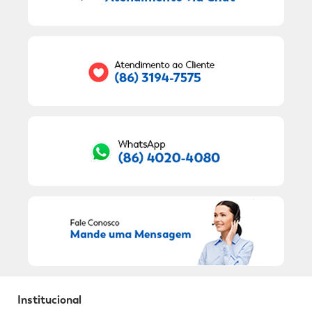
9
º
sabonete líquido
Seu E-mail:
10
º
adeforte turbo
RECEBER OFERTAS EXCLUSIVAS!
Institucional