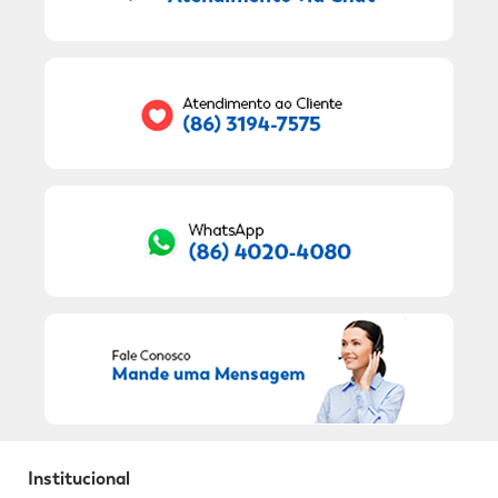
9
º
sabonete líquido
Seu E-mail:
10
º
adeforte turbo
RECEBER OFERTAS EXCLUSIVAS!
Institucional