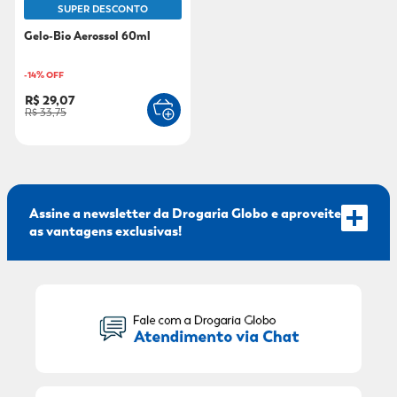
SUPER DESCONTO
9
º
fralda xg
Gelo-Bio Aerossol 60ml
10
º
shampoo
-
14
% OFF
R$ 29,07
R$ 33,75
Assine a newsletter da Drogaria Globo e aproveite
as vantagens exclusivas!
Seu Nome:
Seu E-mail: