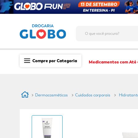
O que você procura?
Compre por Categoria
Medicamentos com Até
Saúde
Medicamentos
Dermocosméticos
Cuidados corporais
Hidratant
Dermocosméticos
Mãe e Filho
Higiene & Beleza
Conveniência
Promoções