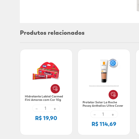
Produtos relacionados
Hidratante Labial Carmed
Fini Amoras com Cor 10g
Protetor Solar La Roche
Posay Anthelios Ultra Cover
－
+
Cor 4.0 FPS 60 30g
－
+
R$ 19,90
R$ 114,69