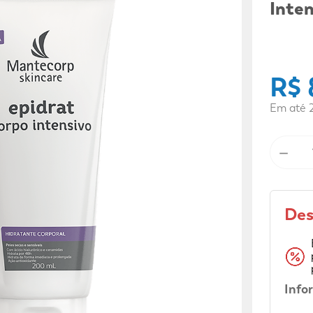
9
º
sabonete líquido
Inte
10
º
adeforte turbo
R$
Em até
－
Des
Info