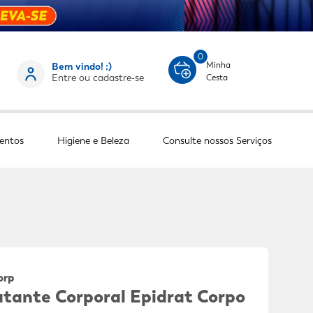
0
Minha
Bem vindo! :)
Entre ou cadastre-se
Cesta
entos
Higiene e Beleza
Consulte nossos Serviços
orp
atante Corporal Epidrat Corpo