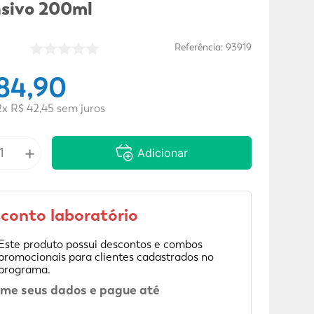
nsivo 200ml
Referência
:
93919
84
,
90
2
x
R$
42
,
45
sem juros
+
Adicionar
conto laboratório
Este produto possui descontos e combos
promocionais para clientes cadastrados no
programa.
rme seus dados e pague até