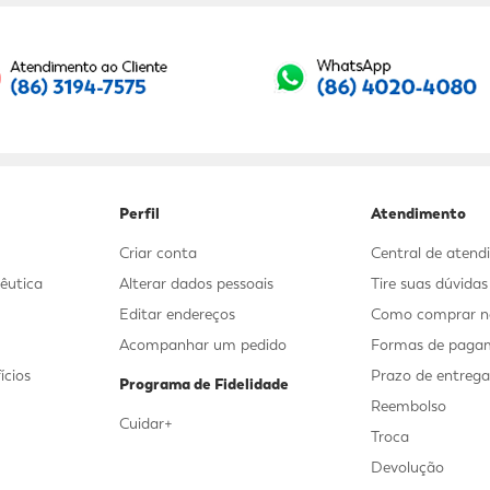
Seu E-mail:
Perfil
Atendimento
Criar conta
Central de aten
êutica
Alterar dados pessoais
Tire suas dúvida
Editar endereços
Como comprar no
Acompanhar um pedido
Formas de paga
ícios
Prazo de entreg
Programa de Fidelidade
Reembolso
Cuidar+
Troca
Devolução