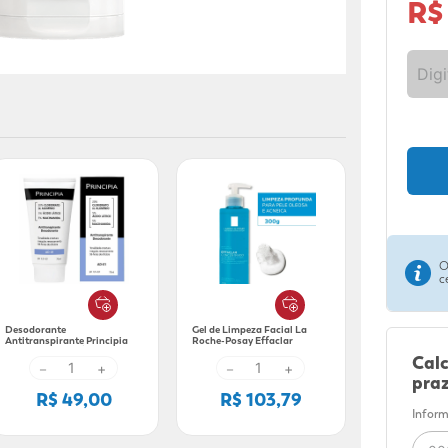
R$
O
c
Desodorante
Gel de Limpeza Facial La
Antitranspirante Principia
Roche-Posay Effaclar
Skincare AD-01 Ácido Lático
Concentrado 300g
Calc
+ Niacinamida 70ml
－
+
－
+
praz
R$ 49,00
R$ 103,79
Inform