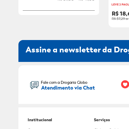
LEVE 2 PAGU
R$ 18,
R$ 37,29
a 
Assine a newsletter da Dro
Seu Nome:
Institucional
Serviços