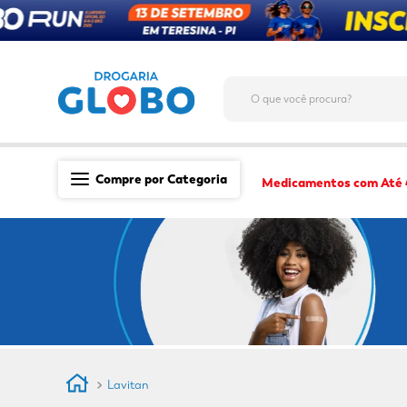
O que você procura?
Compre por Categoria
Medicamentos com Até
Saúde
Medicamentos
Dermocosméticos
Mãe e Filho
Higiene & Beleza
Conveniência
Lavitan
Promoções