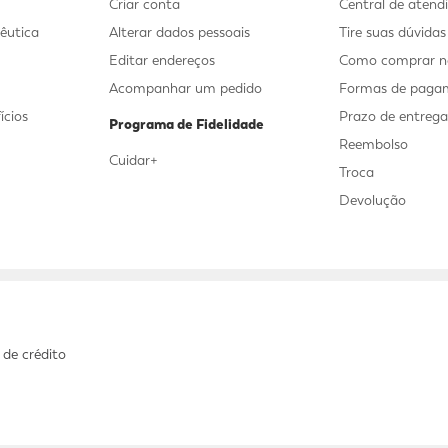
Criar conta
Central de aten
êutica
Alterar dados pessoais
Tire suas dúvida
Editar endereços
Como comprar no
Acompanhar um pedido
Formas de paga
ícios
Prazo de entreg
Programa de Fidelidade
Reembolso
Cuidar+
Troca
Devolução
 de crédito