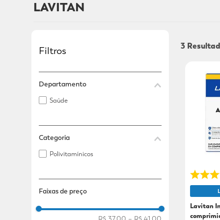
LAVITAN
Adicional
Adicional
3
Filtros
Departamento
Saúde
Categoria
Polivitamínicos
Faixas de preço
Lavitan 
comprimi
R$ 37,00
–
R$ 41,00