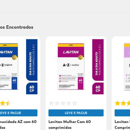
9
º
sabonete líquido
10
º
adeforte turbo
LEVE E PAGUE
LEVE E PAGUE
Imunidade AZ com 60
Lavitan Mulher Com 60
Lavitan
dos
comprimidos
Comprim