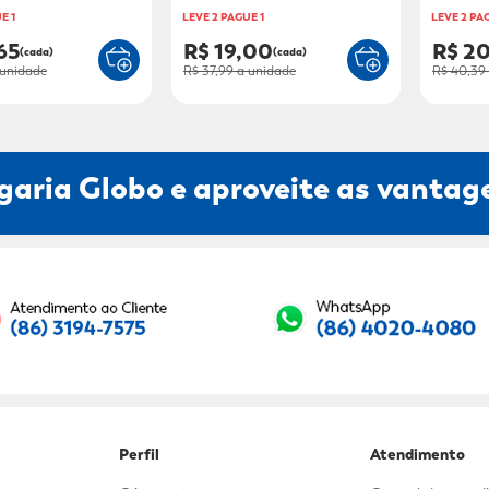
E 1
LEVE 2 PAGUE 1
LEVE 2 PA
65
R$ 19,00
R$ 2
(cada)
(cada)
unidade
R$ 37,99
a unidade
R$ 40,39
garia Globo e aproveite as vantage
Seu E-mail:
Perfil
Atendimento