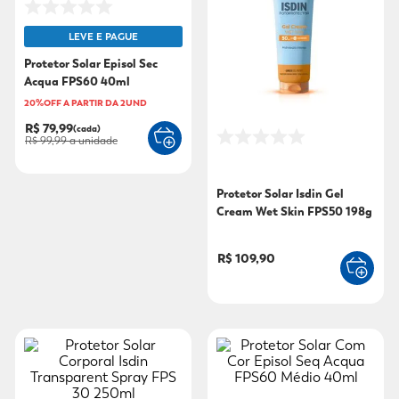
9
º
sabonete líquido
LEVE E PAGUE
10
º
adeforte turbo
Protetor Solar Episol Sec
Acqua FPS60 40ml
20%OFF A PARTIR DA 2UND
R$ 79,99
(cada)
R$ 99,99
a unidade
Protetor Solar Isdin Gel
Cream Wet Skin FPS50 198g
R$ 109,90