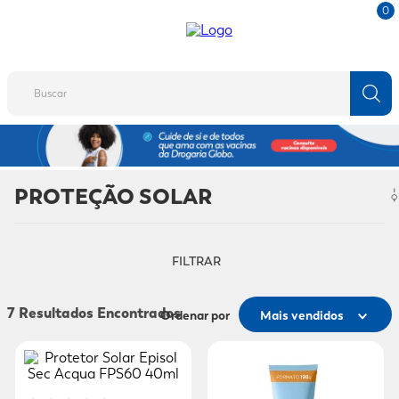
0
Buscar
TERMOS MAIS BUSCADOS
1
º
fralda
PROTEÇÃO SOLAR
2
º
protetor solar
3
º
desodorante
FILTRAR
4
º
pantene
5
º
dove
7
Ordenar por
Mais vendidos
6
º
fralda xg
7
º
mounjaro
8
º
shampoo