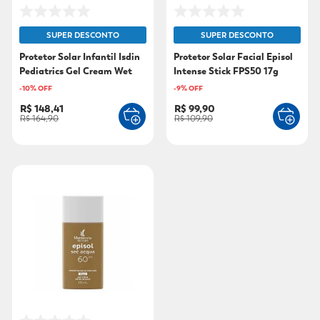
SUPER DESCONTO
SUPER DESCONTO
Protetor Solar Infantil Isdin
Protetor Solar Facial Episol
Pediatrics Gel Cream Wet
Intense Stick FPS50 17g
Skin FPS 50 250g
-
10
% OFF
-
9
% OFF
R$ 148,41
R$ 99,90
R$ 164,90
R$ 109,90