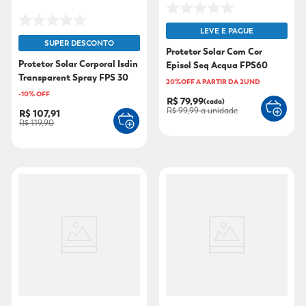
LEVE E PAGUE
SUPER DESCONTO
Protetor Solar Com Cor
Protetor Solar Corporal Isdin
Episol Seq Acqua FPS60
Transparent Spray FPS 30
Médio 40ml
20%OFF A PARTIR DA 2UND
250ml
-
10
% OFF
R$ 79,99
(cada)
R$ 99,99
a unidade
R$ 107,91
R$ 119,90