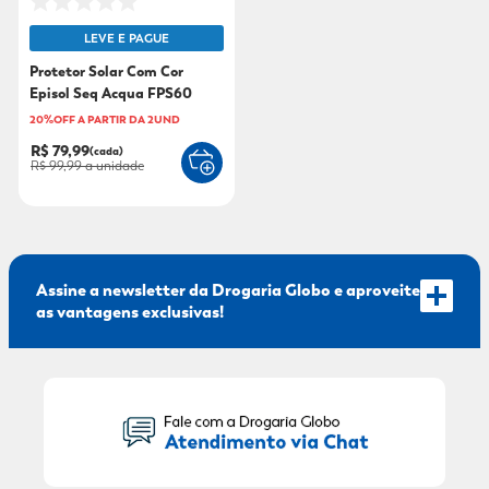
LEVE E PAGUE
Protetor Solar Com Cor
Episol Seq Acqua FPS60
Claro 40ml
20%OFF A PARTIR DA 2UND
R$ 79,99
(cada)
R$ 99,99
a unidade
Assine a newsletter da Drogaria Globo e aproveite
as vantagens exclusivas!
Seu Nome: